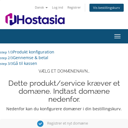
Dansk
Log ind
Registrer
Vis bestillingskurv
Skift
navig
Produkt konfiguration
step 1/3
Gennemse & betal
step 2/3
Gå til kassen
step 3/3
VÆLG ET DOMÆNENAVN…
Dette produkt/service kræver et
domæne. Indtast domæne
nedenfor.
Nedenfor kan du konfigurere domæner i din bestillingskurv.
Registrer et nyt domæne