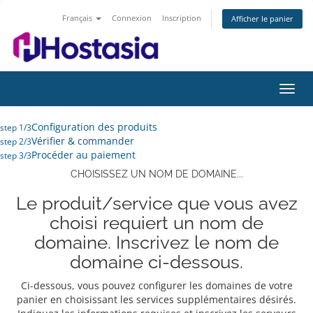
Français
Connexion
Inscription
Afficher le panier
Bascu
la
navig
Configuration des produits
step 1/3
Vérifier & commander
step 2/3
Procéder au paiement
step 3/3
CHOISISSEZ UN NOM DE DOMAINE...
Le produit/service que vous avez
choisi requiert un nom de
domaine. Inscrivez le nom de
domaine ci-dessous.
Ci-dessous, vous pouvez configurer les domaines de votre
panier en choisissant les services supplémentaires désirés.