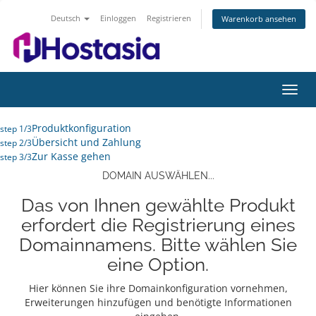
Deutsch
Einloggen
Registrieren
Warenkorb ansehen
Navig
ein-/
Produktkonfiguration
step 1/3
Übersicht und Zahlung
step 2/3
Zur Kasse gehen
step 3/3
DOMAIN AUSWÄHLEN...
Das von Ihnen gewählte Produkt
erfordert die Registrierung eines
Domainnamens. Bitte wählen Sie
eine Option.
Hier können Sie ihre Domainkonfiguration vornehmen,
Erweiterungen hinzufügen und benötigte Informationen