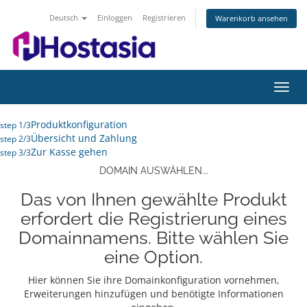
Deutsch
Einloggen
Registrieren
Warenkorb ansehen
Navig
ein-/
Produktkonfiguration
step 1/3
Übersicht und Zahlung
step 2/3
Zur Kasse gehen
step 3/3
DOMAIN AUSWÄHLEN...
Das von Ihnen gewählte Produkt
erfordert die Registrierung eines
Domainnamens. Bitte wählen Sie
eine Option.
Hier können Sie ihre Domainkonfiguration vornehmen,
Erweiterungen hinzufügen und benötigte Informationen