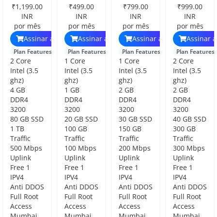
₹1,199.00
₹499.00
₹799.00
₹999.00
INR
INR
INR
INR
por mês
por mês
por mês
por mês
Assinar agora
Assinar agora
Assinar agora
Assinar 
Plan Features
Plan Features
Plan Features
Plan Features
2 Core
1 Core
1 Core
2 Core
Intel (3.5
Intel (3.5
Intel (3.5
Intel (3.5
ghz)
ghz)
ghz)
ghz)
4 GB
1 GB
2 GB
2 GB
DDR4
DDR4
DDR4
DDR4
3200
3200
3200
3200
80 GB SSD
20 GB SSD
30 GB SSD
40 GB SSD
1 TB
100 GB
150 GB
300 GB
Traffic
Traffic
Traffic
Traffic
500 Mbps
100 Mbps
200 Mbps
300 Mbps
Uplink
Uplink
Uplink
Uplink
Free 1
Free 1
Free 1
Free 1
IPV4
IPV4
IPV4
IPV4
Anti DDOS
Anti DDOS
Anti DDOS
Anti DDOS
Full Root
Full Root
Full Root
Full Root
Access
Access
Access
Access
Mumbai
Mumbai
Mumbai
Mumbai