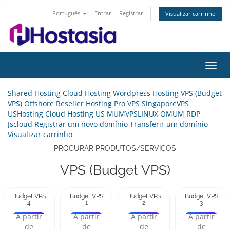
Português
Entrar
Registrar
Visualizar carrinho
Alter
nave
Shared Hosting
Cloud Hosting
Wordpress Hosting
VPS (Budget
VPS)
Offshore
Reseller Hosting
Pro VPS
SingaporeVPS
USHosting
Cloud Hosting US
MUMVPSLINUX
OMUM RDP
Jscloud
Registrar um novo domínio
Transferir um domínio
Visualizar carrinho
PROCURAR PRODUTOS/SERVIÇOS
VPS (Budget VPS)
Budget VPS
Budget VPS
Budget VPS
Budget VPS
4
1
2
3
A partir
A partir
A partir
A partir
de
de
de
de