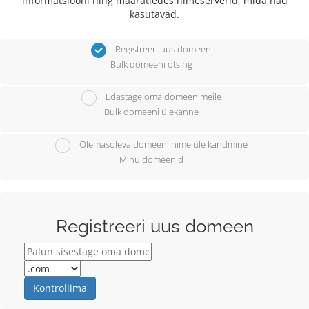
informatsiooni ning määratledes nimeserverid, mida nad
kasutavad.
Registreeri uus domeen
Bulk domeeni otsing
Edastage oma domeen meile
Bulk domeeni ülekanne
Olemasoleva domeeni nime üle kandmine
Minu domeenid
Registreeri uus domeen
Kontrollima