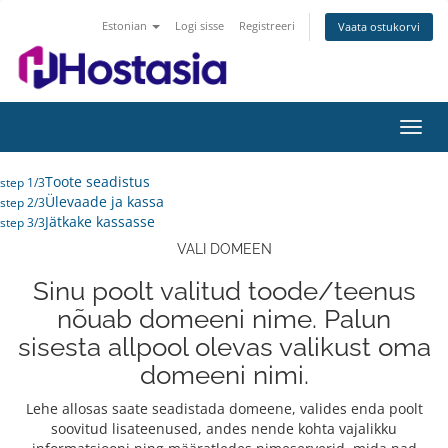
Estonian
Logi sisse
Registreeri
Vaata ostukorvi
Lülit
navig
Toote seadistus
step 1/3
Ülevaade ja kassa
step 2/3
Jätkake kassasse
step 3/3
VALI DOMEEN
Sinu poolt valitud toode/teenus
nõuab domeeni nime. Palun
sisesta allpool olevas valikust oma
domeeni nimi.
Lehe allosas saate seadistada domeene, valides enda poolt
soovitud lisateenused, andes nende kohta vajalikku