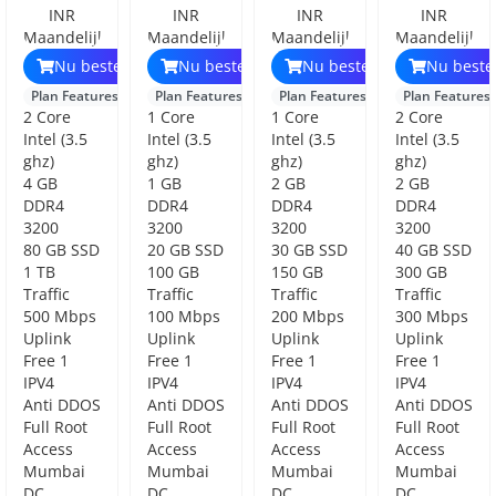
INR
INR
INR
INR
Maandelijks
Maandelijks
Maandelijks
Maandelijks
Nu bestellen
Nu bestellen
Nu bestellen
Nu beste
Plan Features
Plan Features
Plan Features
Plan Features
2 Core
1 Core
1 Core
2 Core
Intel (3.5
Intel (3.5
Intel (3.5
Intel (3.5
ghz)
ghz)
ghz)
ghz)
4 GB
1 GB
2 GB
2 GB
DDR4
DDR4
DDR4
DDR4
3200
3200
3200
3200
80 GB SSD
20 GB SSD
30 GB SSD
40 GB SSD
1 TB
100 GB
150 GB
300 GB
Traffic
Traffic
Traffic
Traffic
500 Mbps
100 Mbps
200 Mbps
300 Mbps
Uplink
Uplink
Uplink
Uplink
Free 1
Free 1
Free 1
Free 1
IPV4
IPV4
IPV4
IPV4
Anti DDOS
Anti DDOS
Anti DDOS
Anti DDOS
Full Root
Full Root
Full Root
Full Root
Access
Access
Access
Access
Mumbai
Mumbai
Mumbai
Mumbai
DC
DC
DC
DC