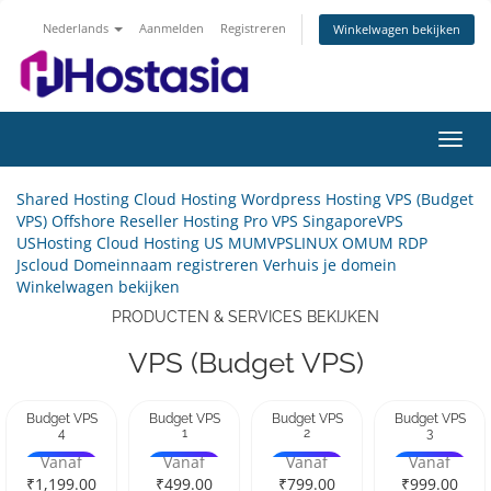
Nederlands
Aanmelden
Registreren
Winkelwagen bekijken
Navig
in-/u
Shared Hosting
Cloud Hosting
Wordpress Hosting
VPS (Budget
VPS)
Offshore
Reseller Hosting
Pro VPS
SingaporeVPS
USHosting
Cloud Hosting US
MUMVPSLINUX
OMUM RDP
Jscloud
Domeinnaam registreren
Verhuis je domein
Winkelwagen bekijken
PRODUCTEN & SERVICES BEKIJKEN
VPS (Budget VPS)
Budget VPS
Budget VPS
Budget VPS
Budget VPS
4
1
2
3
Vanaf
Vanaf
Vanaf
Vanaf
₹1,199.00
₹499.00
₹799.00
₹999.00